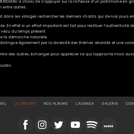
MERIDIANU a choisi de s’appuyer sur la richesse d’un patrimoine en gr
i entre autres.
t dans les villages rechercher les derniers chants qui de nos jours en
. En effet si un effort important est fait pour restituer l’authenticité 
e vécu du temps présent.
ue la démarche naturelle.
e distingue également par la diversité des thèmes abordés et une vol
ncontre des autres, échanger pour apprécier ce qui rapproche mais aus
public.
EIL
LE GROUPE
NOS ALBUMS
L’AGENDA
GALERIE
CON