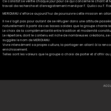
Ce constat se vérifie chaque jour pour ce qui concerne le chant et 
travail de recherche et d’enregistrement mené par F. Quilici ou F. Flor
MERIDIANU s’efforce aujourd’hui de poursuivre cette mission en allan
Il ne s’agit pas pour autant de se réfugier dans une attitude passéiste
naturellement à partir de ces bases solides que le groupe chante l
Le choix de la complémentarité entre tradition et modernité constit
Le répertoire, dont le contenu est riche de nombreuses créations, s
suggère le nom de MERIDIANU.
Vivre intensément sa propre culture, la partager en allant à la re
enrichissement.
Telles sont les valeurs que le groupe a choisi de porter et d’offrir au 
ACCU