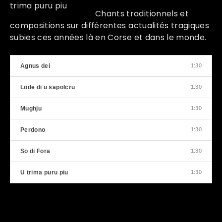
Chants traditionnels et
compositions sur différentes actualités tragiques
subies ces années là en Corse et dans le monde.
Agnus dei
1:30
Lode di u sapolcru
1:30
Mughju
1:30
Perdono
1:30
So di Fora
1:30
U trima puru piu
1:30