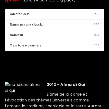
Épuisé
– 20 € (Album CD Digipack)
Adeste-fidele
3:05
Nanna per una ciuccia
4:18
Natalellu
3:03
Tra u boie e u sumere
5:01
2012 – Alma di Qui
L’âme de la corse et
l’évocation des thèmes universels comme
l’amour, la tradition, l’écologie et la terre. Autant