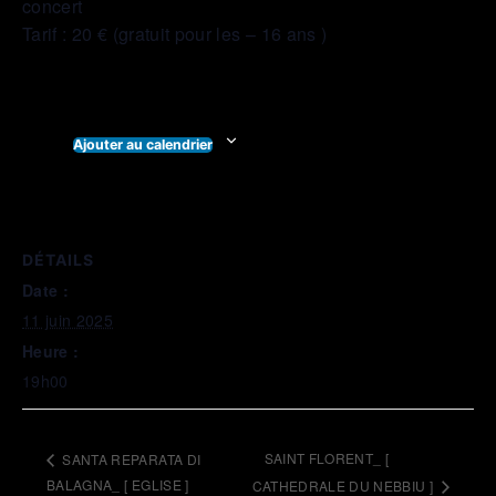
concert
Tarif : 20 € (gratuit pour les – 16 ans )
Ajouter au calendrier
DÉTAILS
Date :
11 juin 2025
Heure :
19h00
SAINT FLORENT_ [
SANTA REPARATA DI
BALAGNA_ [ EGLISE ]
CATHEDRALE DU NEBBIU ]