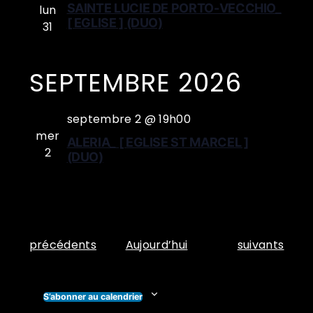
SAINTE LUCIE DE PORTO-VECCHIO_
lun
[ EGLISE ] (DUO)
31
SEPTEMBRE 2026
septembre 2 @ 19h00
mer
ALERIA_ [ EGLISE ST MARCEL ]
2
(DUO)
Évènements
Évènements
précédents
Aujourd’hui
suivants
S’abonner au calendrier