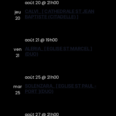
août 20 @ 21h00
CALVI_ [ CATHEDRALE ST JEAN
jeu
BAPTISTE (CITADELLE) ]
20
août 21 @ 19h00
ALERIA_ [ EGLISE ST MARCEL ]
ven
(DUO)
21
août 25 @ 21h00
SOLENZARA_ [ EGLISE ST PAUL -
mar
PORT ](DUO)
25
août 27 @ 21h00