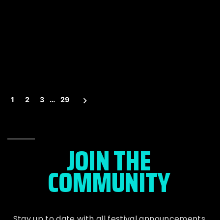
1
2
3
…
29
JOIN THE
COMMUNITY
Stay up to date with all festival
announcements
,