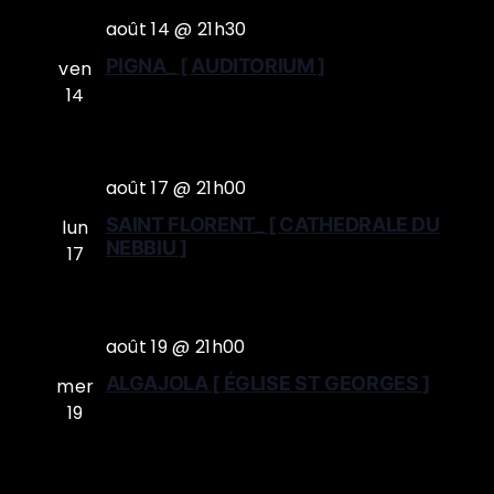
août 14 @ 21h30
PIGNA_ [ AUDITORIUM ]
ven
14
août 17 @ 21h00
SAINT FLORENT_ [ CATHEDRALE DU
lun
NEBBIU ]
17
août 19 @ 21h00
ALGAJOLA [ ÉGLISE ST GEORGES ]
mer
19