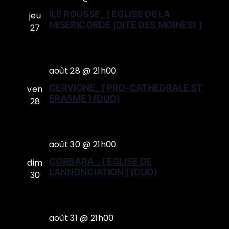
ILE ROUSSE_ [ EGLISE DE LA
jeu
MISERICORDE (DITE DES MOINES) ]
27
août 28 @ 21h00
CERVIONE_ [ PRO-CATHEDRALE ST
ven
ERASME ] (DUO)
28
août 30 @ 21h00
CORBARA _ [ ÉGLISE DE
dim
L’ANNONCIATION ] (DUO)
30
août 31 @ 21h00