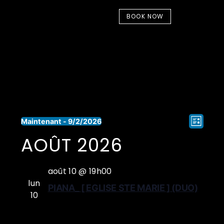
BOOK NOW
NA
Maintenant
 - 
9/2/2026
Liste
Sélectionnez
DE
AOÛT 2026
Navig
une
VU
date.
par
ÉV
août 10 @ 19h00
consu
lun
PIANA_ [ EGLISE STE MARIE ] (DUO)
10