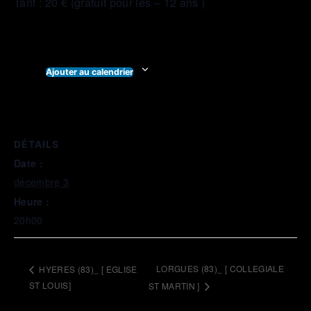
Tarif : 20 € (gratuit pour les – 12 ans )
Ajouter au calendrier
DÉTAILS
Date :
décembre 3
Heure :
20h00
LORGUES (83)_ [ COLLEGIALE
HYERES (83)_ [ EGLISE
ST LOUIS]
ST MARTIN ]