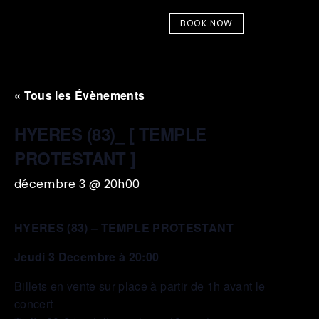
BOOK NOW
« Tous les Évènements
HYERES (83)_ [ TEMPLE
PROTESTANT ]
décembre 3 @ 20h00
HYERES (83) – TEMPLE PROTESTANT
Jeudi 3 Decembre à 20:00
Billets en vente sur place à partir de 1h avant le
concert