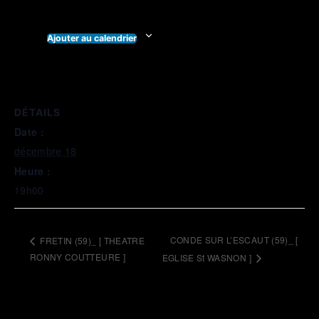
Ajouter au calendrier
DÉTAILS
Date :
décembre 18
Heure :
19h00
CONDE SUR L’ESCAUT (59)_ [
FRETIN (59)_ [ THEATRE
RONNY COUTTEURE ]
EGLISE St WASNON ]