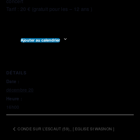
concert
Tarif : 20 € (gratuit pour les – 12 ans )
Ajouter au calendrier
DÉTAILS
Date :
décembre 20
Heure :
16h00
CONDE SUR L’ESCAUT (59)_ [ EGLISE St WASNON ]