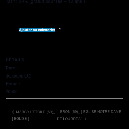
Tarif : 20 € (gratuit pour les – 12 ans )
Ajouter au calendrier
DÉTAILS
Date :
décembre 12
Heure :
20h00
BRON (69)_ [ EGLISE NOTRE DAME
MARCY L’ETOILE (69)_
[ EGLISE ]
DE LOURDES ]