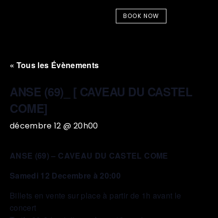
BOOK NOW
« Tous les Évènements
ANSE (69)_ [ CAVEAU DU CASTEL
COME]
décembre 12 @ 20h00
ANSE (69) – CAVEAU DU CASTEL COME
Samedi 12 Decembre à 20:00
Billets en vente sur place à partir de 1h avant le
concert