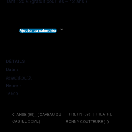
Tarif : 20 € (gratuit pour les – 12 ans )
Ajouter au calendrier
DÉTAILS
Date :
décembre 13
Heure :
16h00
FRETIN (59)_ [ THEATRE
ANSE (69)_ [ CAVEAU DU
CASTEL COME]
RONNY COUTTEURE ]