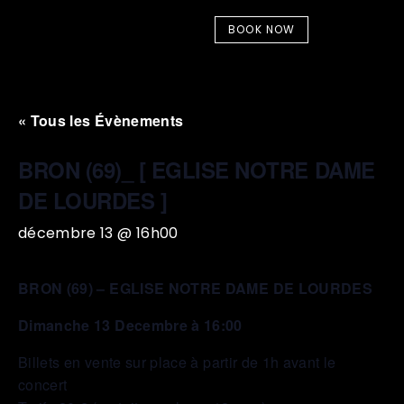
BOOK NOW
« Tous les Évènements
BRON (69)_ [ EGLISE NOTRE DAME
DE LOURDES ]
décembre 13 @ 16h00
BRON (69) – EGLISE NOTRE DAME DE LOURDES
Dimanche 13 Decembre à 16:00
Billets en vente sur place à partir de 1h avant le
concert