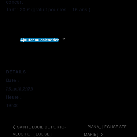
concert
Tarif : 20 € (gratuit pour les – 16 ans )
Ajouter au calendrier
DÉTAILS
Date :
26 août 2025
Heure :
19h00
PIANA_ [ EGLISE STE
SAINTE LUCIE DE PORTO-
VECCHIO_ [ EGLISE ]
MARIE ]