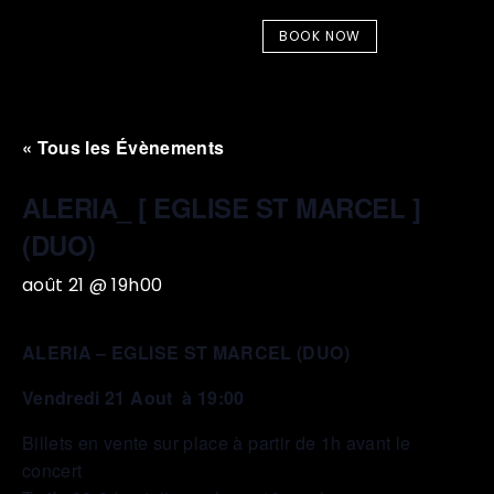
BOOK NOW
« Tous les Évènements
ALERIA_ [ EGLISE ST MARCEL ]
(DUO)
août 21 @ 19h00
ALERIA – EGLISE ST MARCEL (DUO)
Vendredi 21 Aout
à 19:00
Billets en vente sur place à partir de 1h avant le
concert