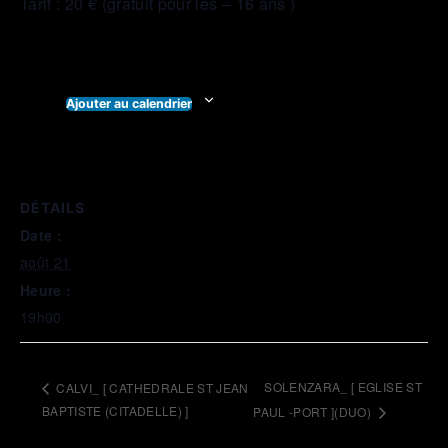
Tarif : 20 € (gratuit pour les – 16 ans )
Ajouter au calendrier
DÉTAILS
Date :
août 21
Heure :
19h00
SOLENZARA_ [ EGLISE ST
CALVI_ [ CATHEDRALE ST JEAN
BAPTISTE (CITADELLE) ]
PAUL -PORT ](DUO)