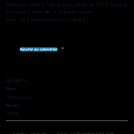
Billets en vente a l’office du tourisme de l’Ile Rousse et
sur place à partir de 1h avant le concert
Tarif : 20 € (gratuit pour les – 16 ans )
Ajouter au calendrier
DÉTAILS
Date :
14 mai 2025
Heure :
19h00
CALVI_ [ CATHEDRALE ST JEAN