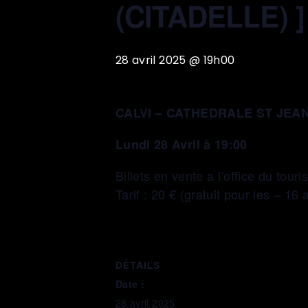
(CITADELLE) ]
28 avril 2025 @ 19h00
CALVI – CATHEDRALE ST JEAN
Lundi 28 Avril à 19:00
Billets en vente a l’office du tour
Tarif : 20 € (gratuit pour les – 16 
DÉTAILS
Date :
28 avril 2025