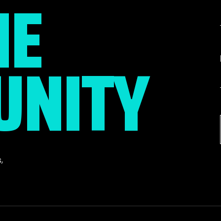
HE
NITY
s
,