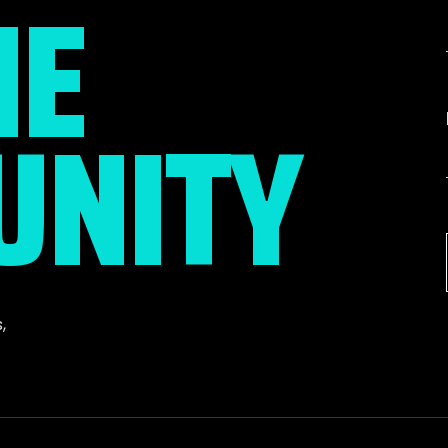
HE
NITY
s
,