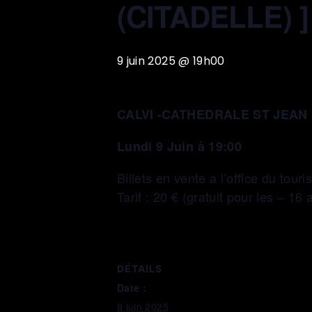
(CITADELLE) ]
9 juin 2025 @ 19h00
CALVI -CATHEDRALE ST JEAN 
Lundi 9 Juin à 19:00
Billets en vente a l’office du tour
Tarif : 20 € (gratuit pour les – 16 
DÉTAILS
Date :
9 juin 2025