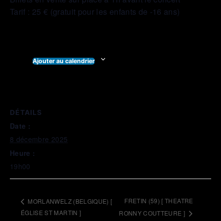
Tarif : 25 € (gratuit pour les enfants de -16 ans)
Ajouter au calendrier
DÉTAILS
Date :
8 décembre 2025
Heure :
19h00
FRETIN (59) [ THEATRE
MORLANWELZ (BELGIQUE) [
ÉGLISE ST MARTIN ]
RONNY COUTTEURE ]