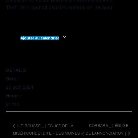
Tarif : 20 € (gratuit pour les enfants de -16 ans)
Ajouter au calendrier
DÉTAILS
Date :
23 août 2024
Heure :
21h00
CORBARA _ [ ÉGLISE
ILE-ROUSSE _ [ ÉGLISE DE LA
MISÉRICORDE (DITE « DES MOINES »)
DE L’ANNONCIATION ]