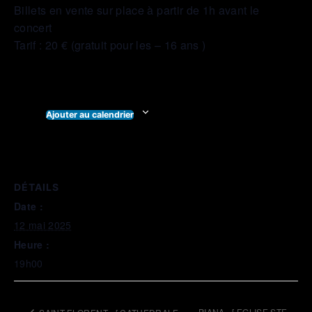
Billets en vente sur place à partir de 1h avant le
concert
Tarif : 20 € (gratuit pour les – 16 ans )
Ajouter au calendrier
DÉTAILS
Date :
12 mai 2025
Heure :
19h00
PIANA_ [ EGLISE STE