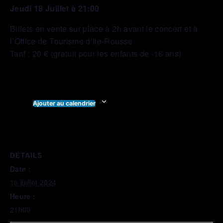
Jeudi 18 Juillet à 21:00
Billets en vente sur place à 2h avant le concert et à
l’Office de Tourisme d’Ile-Rousse
Tarif : 20 € (gratuit pour les enfants de -16 ans)
Ajouter au calendrier
DÉTAILS
Date :
18 juillet 2024
Heure :
21h00