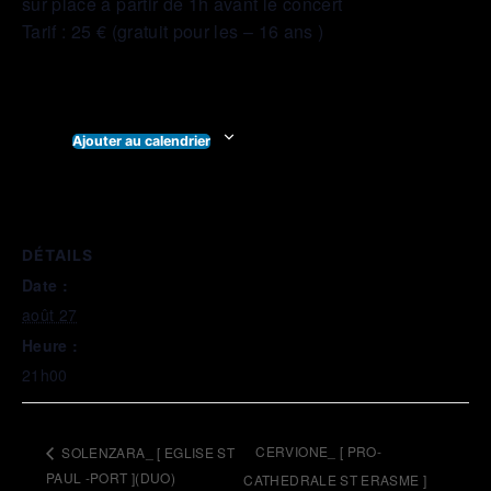
sur place à partir de 1h avant le concert
Tarif : 25 € (gratuit pour les – 16 ans )
Ajouter au calendrier
DÉTAILS
Date :
août 27
Heure :
21h00
CERVIONE_ [ PRO-
SOLENZARA_ [ EGLISE ST
PAUL -PORT ](DUO)
CATHEDRALE ST ERASME ]