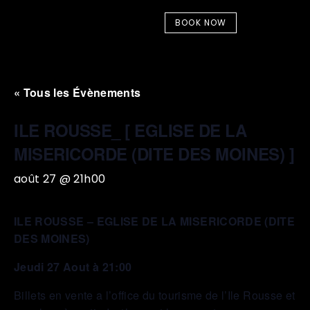
BOOK NOW
« Tous les Évènements
ILE ROUSSE_ [ EGLISE DE LA
MISERICORDE (DITE DES MOINES) ]
août 27 @ 21h00
ILE ROUSSE – EGLISE DE LA MISERICORDE (DITE
DES MOINES)
Jeudi 27 Aout à 21:00
Billets en vente a l’office du tourisme de l’Ile Rousse et