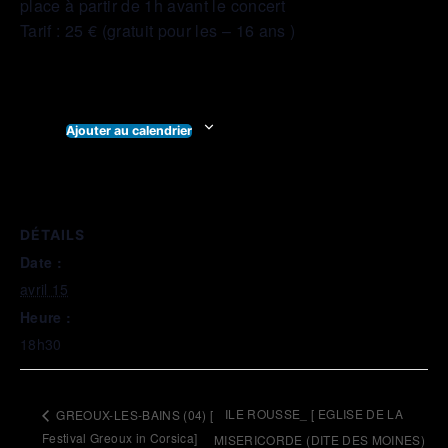
place à partir de 1h avant le concert
Tarif : 25 € (gratuit pour les – 16 ans )
Ajouter au calendrier
DÉTAILS
Date :
avril 15
Heure :
18h30
ILE ROUSSE_ [ EGLISE DE LA
GREOUX-LES-BAINS (04) [
Festival Greoux in Corsica]
MISERICORDE (DITE DES MOINES)