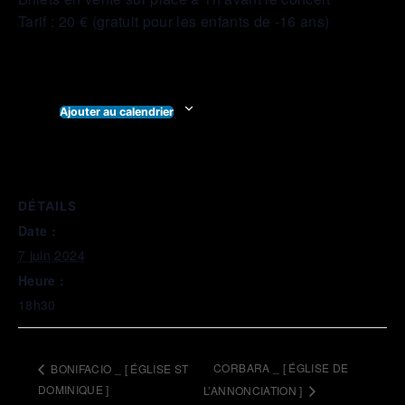
Tarif : 20 € (gratuit pour les enfants de -16 ans)
Ajouter au calendrier
DÉTAILS
Date :
7 juin 2024
Heure :
18h30
CORBARA _ [ ÉGLISE DE
BONIFACIO _ [ ÉGLISE ST
DOMINIQUE ]
L’ANNONCIATION ]