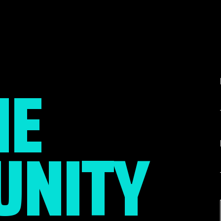
HE
NITY