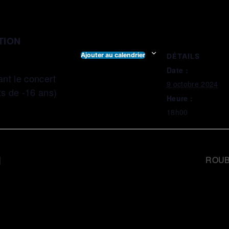
TION
Ajouter au calendrier
DÉTAILS
Date :
ant le concert
9 octobre 2024
nts de -16 ans)
Heure :
18h00
]
ROUBA