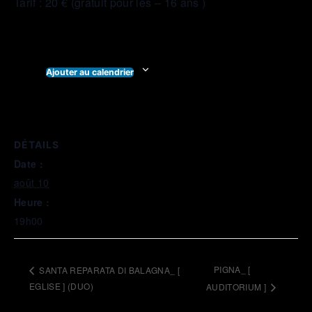
Tarif : 20 € (gratuit pour les – 16 ans )
Ajouter au calendrier
DÉTAILS
Date :
août 10
Heure :
19h00
PIGNA_ [
SANTA REPARATA DI BALAGNA_ [
EGLISE ] (DUO)
AUDITORIUM ]