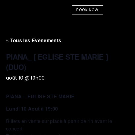
BOOK NOW
« Tous les Évènements
PIANA_ [ EGLISE STE MARIE ]
(DUO)
août 10 @ 19h00
PIANA – EGLISE STE MARIE
Lundi 10 Aout à 19:00
Billets en vente sur place à partir de 1h avant le
concert