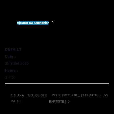
Ajouter au calendrier
DÉTAILS
Date :
25 juillet 2025
Heure :
21h30
PORTO-VECCHIO_ [ EGLISE ST JEAN
PIANA_ [ EGLISE STE
MARIE ]
BAPTISTE ]