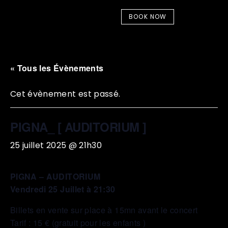
BOOK NOW
« Tous les Évènements
Cet évènement est passé.
PIGNA_ [ AUDITORIUM ]
25 juillet 2025 @ 21h30
PIGNA – AUDITORIUM
Vendredi 25 Juillet à 21:30
Billets en vente sur place à 15mn avant le concert
Tarif : 15 € (gratuit pour les enfants )