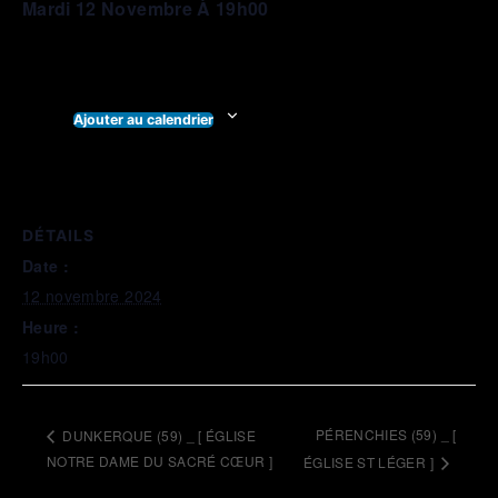
Mardi 12 Novembre À 19h00
Ajouter au calendrier
DÉTAILS
Date :
12 novembre 2024
Heure :
19h00
PÉRENCHIES (59) _ [
DUNKERQUE (59) _ [ ÉGLISE
NOTRE DAME DU SACRÉ CŒUR ]
ÉGLISE ST LÉGER ]