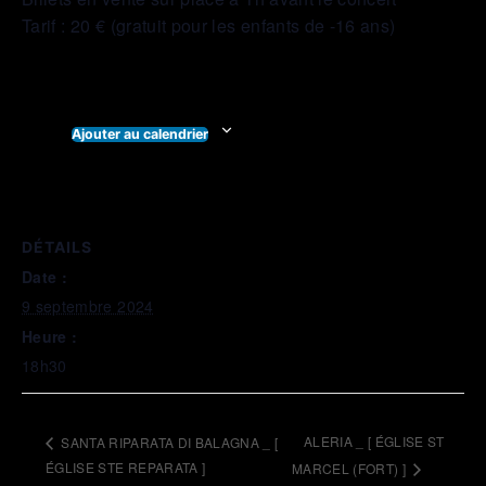
Tarif : 20 € (gratuit pour les enfants de -16 ans)
Ajouter au calendrier
DÉTAILS
Date :
9 septembre 2024
Heure :
18h30
ALERIA _ [ ÉGLISE ST
SANTA RIPARATA DI BALAGNA _ [
ÉGLISE STE REPARATA ]
MARCEL (FORT) ]