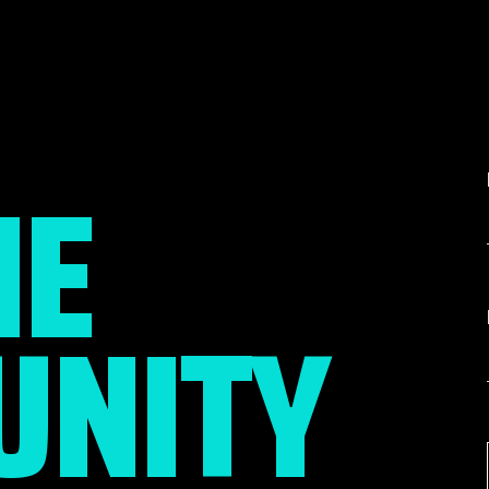
HE
NITY