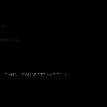
LS
tembre 2025
:
PIANA_ [ EGLISE STE MARIE ]