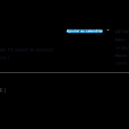
Ajouter au calendrier
DÉTAI
Date :
16 sep
r de 1h avant le concert
Heure 
ans )
19h00
E ]