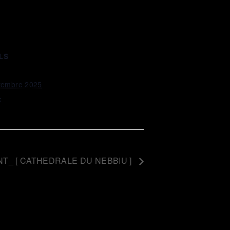
LS
tembre 2025
:
NT_ [ CATHEDRALE DU NEBBIU ]