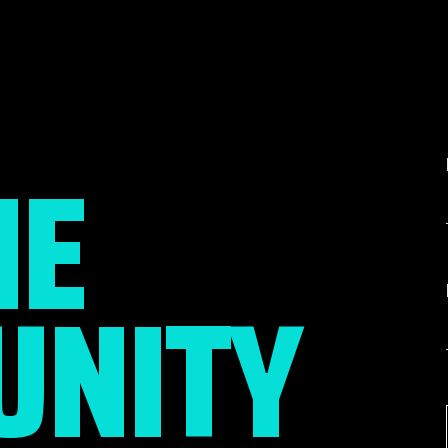
HE
NITY