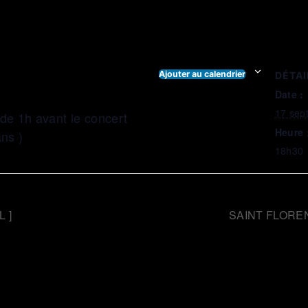
Ajouter au calendrier
DÉTAI
Date :
17 sep
r de 1h avant le concert
Heure 
ans )
18h30
 ]
SAINT FLORE