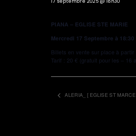
17 septembre 2025 @ 18h30
PIANA – EGLISE STE MARIE
Mercredi 17 Septembre à 18:30
Billets en vente sur place à parti
Tarif : 20 € (gratuit pour les – 16 
ALERIA_ [ EGLISE ST MARCEL