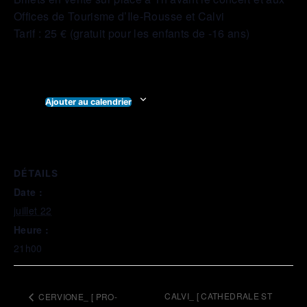
Offices de Tourisme d’Ile-Rousse et Calvi
Tarif : 25 € (gratuit pour les enfants de -16 ans)
Ajouter au calendrier
DÉTAILS
Date :
juillet 22
Heure :
21h00
CALVI_ [ CATHEDRALE ST
CERVIONE_ [ PRO-