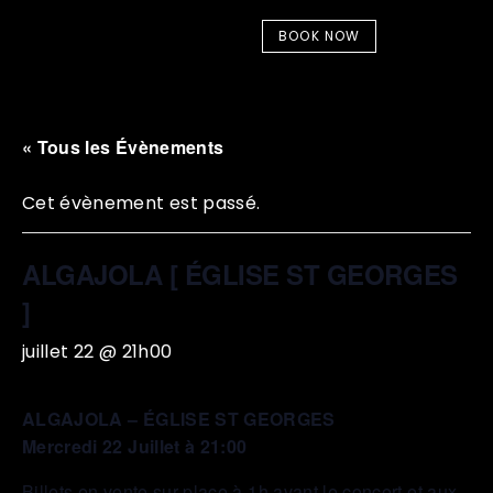
BOOK NOW
« Tous les Évènements
Cet évènement est passé.
ALGAJOLA [ ÉGLISE ST GEORGES
]
juillet 22 @ 21h00
ALGAJOLA – ÉGLISE ST GEORGES
Mercredi 22 Juillet à 21:00
Billets en vente sur place à 1h avant le concert et aux