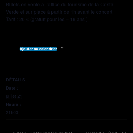
Billets en vente a l’office du tourisme de la Costa
Verde et sur place à partir de 1h avant le concert
Tarif : 20 € (gratuit pour les – 16 ans )
Ajouter au calendrier
DÉTAILS
Date :
juillet 21
Heure :
21h00
ALGAJOLA [ ÉGLISE ST