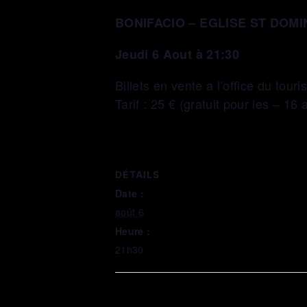
BONIFACIO – EGLISE ST DOMI
Jeudi 6 Aout à 21:30
Billets en vente a l’office du tour
Tarif : 25 € (gratuit pour les – 16 
DÉTAILS
Date :
août 6
Heure :
21h30