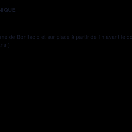
NIQUE
isme de Bonifacio et sur place à partir de 1h avant le c
ans )