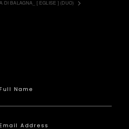
 DI BALAGNA_ [ EGLISE ] (DUO)
Full Name
Email Address