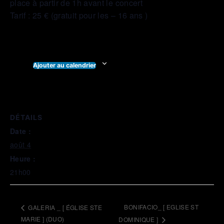
place à partir de 1h avant le concert
Tarif : 25 € (gratuit pour les – 16 ans )
Ajouter au calendrier
DÉTAILS
Date :
août 4
Heure :
21h00
BONIFACIO_ [ EGLISE ST
GALERIA _ [ ÉGLISE STE
MARIE ] (DUO)
DOMINIQUE ]