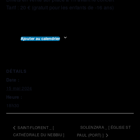
Tarif : 20 € (gratuit pour les enfants de -16 ans)
Ajouter au calendrier
DÉTAILS
Date :
15 mai 2024
Heure :
18h30
SOLENZARA _ [ ÉGLISE ST
SAINT-FLORENT _ [
CATHÉDRALE DU NEBBIU ]
PAUL (PORT) ]