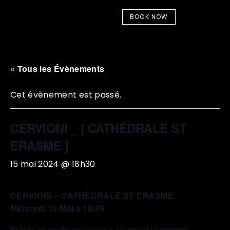
BOOK NOW
« Tous les Évènements
Cet évènement est passé.
CERVIONI _ [ CATHÉDRALE ST
ERASME ]
15 mai 2024 @ 18h30
CERVIONI – CATHÉDRALE ST ERASME
Mercredi 15 Mai à 18:30
Billets en vente sur place à 1h avant le concert