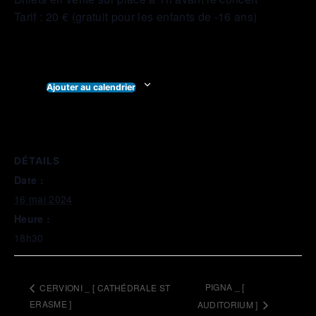
Tarif : 20 € (gratuit pour les enfants de -16 ans)
Ajouter au calendrier
DÉTAILS
Date :
16 mai 2024
Heure :
18h30
PIGNA _ [
CERVIONI _ [ CATHÉDRALE ST
ERASME ]
AUDITORIUM ]