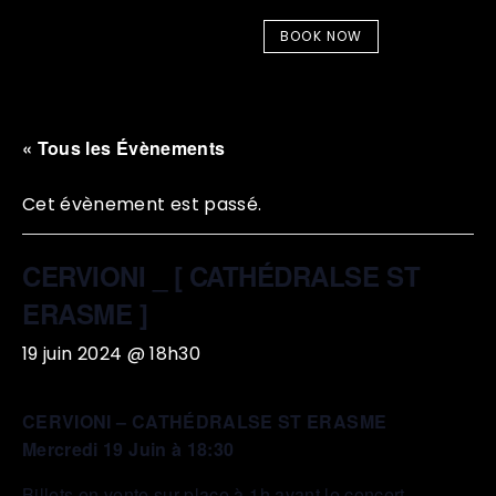
BOOK NOW
« Tous les Évènements
Cet évènement est passé.
CERVIONI _ [ CATHÉDRALSE ST
ERASME ]
19 juin 2024 @ 18h30
CERVIONI – CATHÉDRALSE ST ERASME
Mercredi 19 Juin à 18:30
Billets en vente sur place à 1h avant le concert