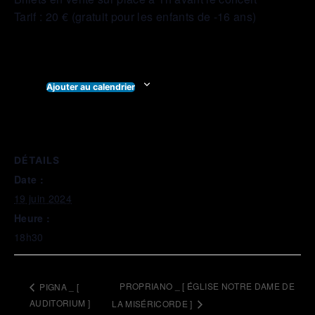
Tarif : 20 € (gratuit pour les enfants de -16 ans)
Ajouter au calendrier
DÉTAILS
Date :
19 juin 2024
Heure :
18h30
PROPRIANO _ [ ÉGLISE NOTRE DAME DE
PIGNA _ [
AUDITORIUM ]
LA MISÉRICORDE ]