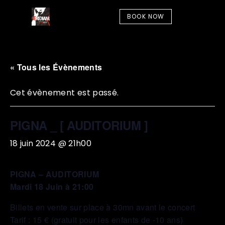
BOOK NOW
« Tous les Évènements
Cet évènement est passé.
PIGNA _ [ AUDITORIUM ]
18 juin 2024 @ 21h00
PIGNA – AUDITORIUM
Mardi 18 Juin à 21:00
Billets en vente sur place à 30mn avant le concert
Tarif : 15 € (gratuit pour les enfants de -10 ans)