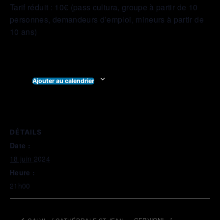
Tarif réduit : 10€ (pass cultura, groupe à partir de 10
personnes, demandeurs d’emploi, mineurs à partir de
10 ans)
Ajouter au calendrier
DÉTAILS
Date :
18 juin 2024
Heure :
21h00
CERVIONI _ [